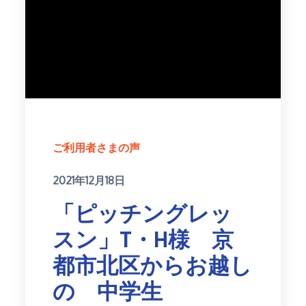
ご利用者さまの声
Posted
2021年12月18日
on
「ピッチングレッ
スン」T・H様 京
都市北区からお越し
の 中学生