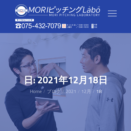
Skip
to
content
日:
2021年12月18日
Home
ブログ
2021
12月
18