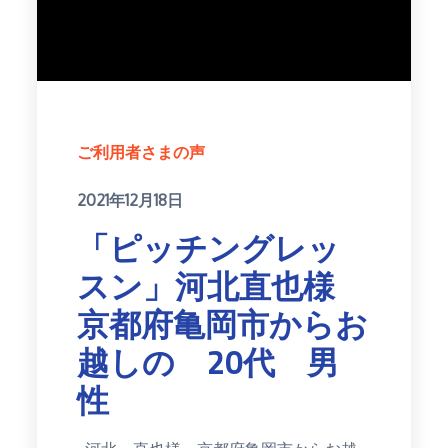
ご利用者さまの声
Posted
2021年12月18日
on
「ピッチングレッ
スン」河北直也様
京都府亀岡市からお
越しの 20代 男
性