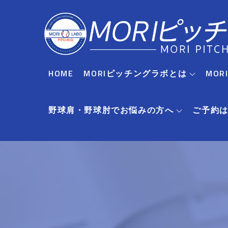
Skip
to
content
HOME
MORIピッチングラボとは
MO
野球肩・野球肘でお悩みの方へ
ご予約