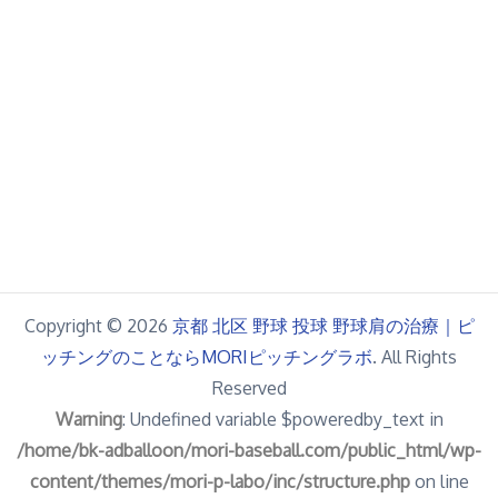
Copyright © 2026
京都 北区 野球 投球 野球肩の治療｜ピ
ッチングのことならMORIピッチングラボ
. All Rights
Reserved
Warning
: Undefined variable $poweredby_text in
/home/bk-adballoon/mori-baseball.com/public_html/wp-
content/themes/mori-p-labo/inc/structure.php
on line