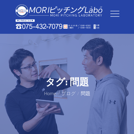
Skip
to
content
タグ:
問題
Home
ブログ
問題