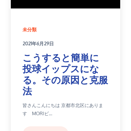
未分類
Posted
2021年6月29日
on
こうすると簡単に
投球イップスにな
る。その原因と克服
法
皆さんこんにちは 京都市北区にありま
す MORIピ…