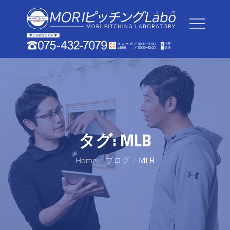
Skip
to
content
タグ:
MLB
Home
ブログ
MLB