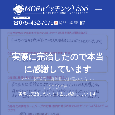
Skip
to
content
実際に完治したので本当
に感謝しています
Home
野球肩・野球肘でお悩みの方へ
よろこびの声
実際に完治したので本当に感謝しています