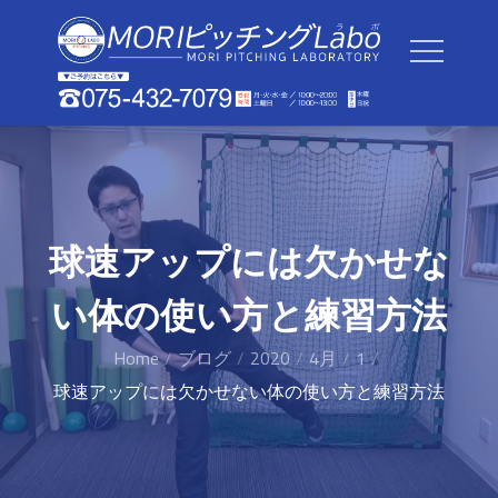
Skip
to
content
球速アップには欠かせな
い体の使い方と練習方法
Home
ブログ
2020
4月
1
球速アップには欠かせない体の使い方と練習方法