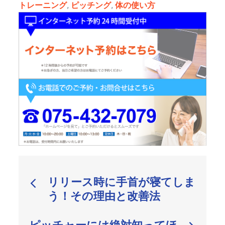
トレーニング
,
ピッチング
,
体の使い方
投
リリース時に手首が寝てしま
稿
う！その理由と改善法
ナ
ビ
ピッチャーには絶対知ってほ