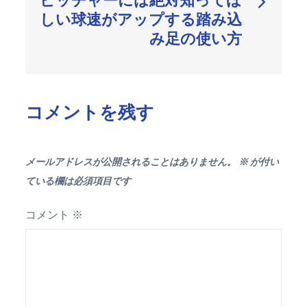
ゲ
しい球速がアップする踏み込
ー
み足の使い方
シ
ョ
ン
コメントを残す
メールアドレスが公開されることはありません。
※
が付い
ている欄は必須項目です
コメント
※