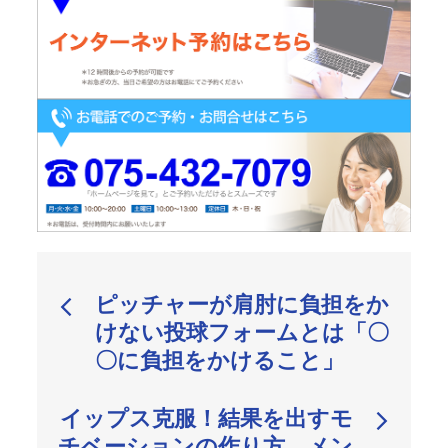
投
ピッチャーが肩肘に負担をか
稿
けない投球フォームとは「〇
ナ
〇に負担をかけること」
ビ
ゲ
イップス克服！結果を出すモ
ー
チベーションの作り方、メン