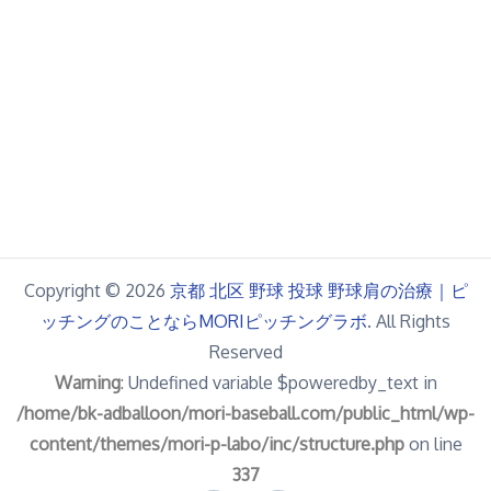
Copyright © 2026
京都 北区 野球 投球 野球肩の治療｜ピ
ッチングのことならMORIピッチングラボ
. All Rights
Reserved
Warning
: Undefined variable $poweredby_text in
/home/bk-adballoon/mori-baseball.com/public_html/wp-
content/themes/mori-p-labo/inc/structure.php
on line
337