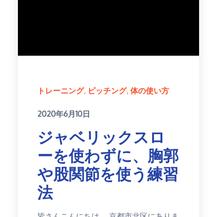
トレーニング
ピッチング
体の使い方
Posted
2020年6月10日
on
ジャベリックスロ
ーを使わずに、胸郭
や股関節を使う練習
法
皆さんこんにちは。 京都市北区にありま