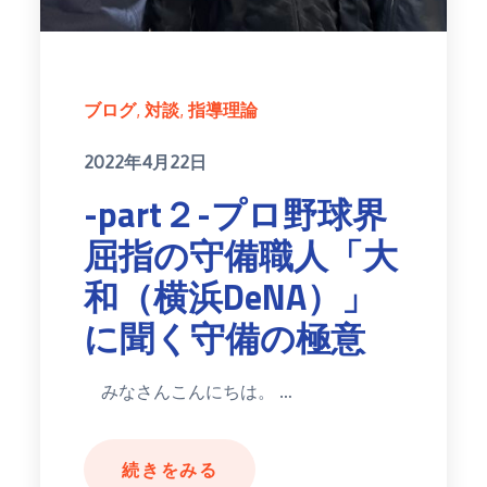
ブログ
対談
指導理論
Posted
2022年4月22日
on
-part２-プロ野球界
屈指の守備職人「大
和（横浜DeNA）」
に聞く守備の極意
みなさんこんにちは。 …
続きをみる