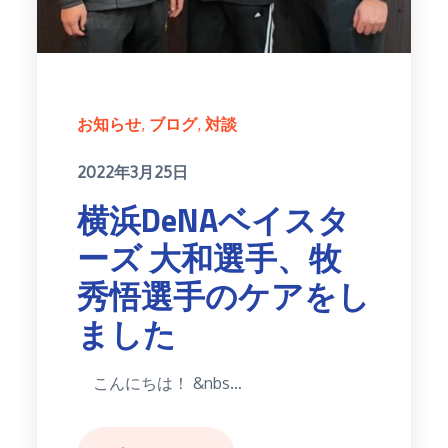
お知らせ
ブログ
対談
Posted
2022年3月25日
on
横浜DeNAベイスタ
ーズ 大和選手、牧
秀悟選手のケアをし
ました
こんにちは！ &nbs…