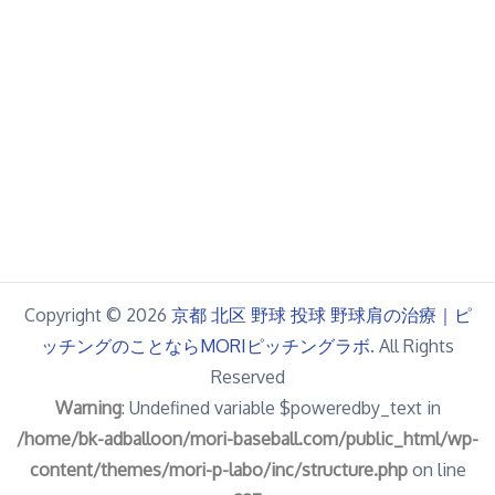
Copyright © 2026
京都 北区 野球 投球 野球肩の治療｜ピ
ッチングのことならMORIピッチングラボ
. All Rights
Reserved
Warning
: Undefined variable $poweredby_text in
/home/bk-adballoon/mori-baseball.com/public_html/wp-
content/themes/mori-p-labo/inc/structure.php
on line