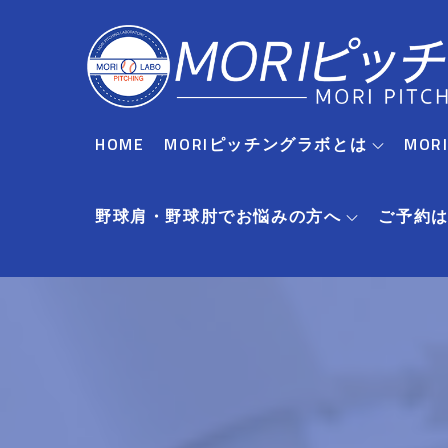
Skip
to
content
HOME
MORIピッチングラボとは
MO
野球肩・野球肘でお悩みの方へ
ご予約