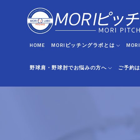
Skip
to
content
HOME
MORIピッチングラボとは
MO
野球肩・野球肘でお悩みの方へ
ご予約