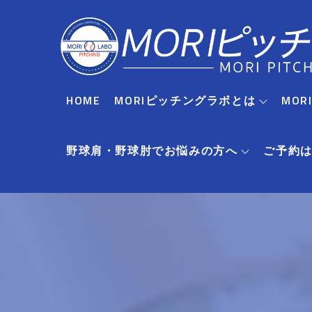
Skip
to
content
HOME
MORIピッチングラボとは
MO
野球肩・野球肘でお悩みの方へ
ご予約